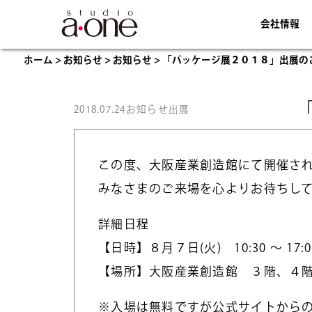
会社情報
ホーム
>
お知らせ
>
お知らせ
>
「パッケージ展２０１８」出展の
2018.07.24
お知らせ
出展
この度、大阪産業創造館にて開催さ
みなさまのご来場を心よりお待ちし
詳細日程
【日時】８月７日(火) 10:30 ～ 17:0
【場所】大阪産業創造館 ３階、４
※入場は無料ですが公式サイトから