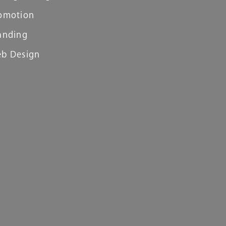
omotion
anding
b Design