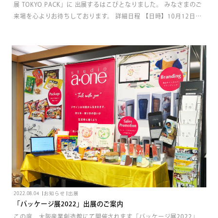
展 TOKYO PACK」に 出展するはこびとなりました。 みなさまのご
来場を心よりお待ちしております。 詳細日程 【日時】10月12日
(水)～10月14日(金)10:00～17:00 【場所】東京ビッグサイト東6ホ
ール 【ブース番号】パッケージデザインパビリオン6-77
2022.08.04
お知らせ
出展
「パッケージ展2022」出展のご案内
この度、大阪産業創造館にて開催されます「パッケージ展2022」