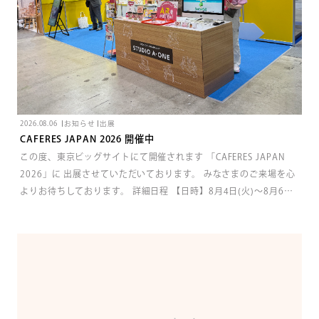
2026.08.06
お知らせ
出展
CAFERES JAPAN 2026 開催中
この度、東京ビッグサイトにて開催されます 「CAFERES JAPAN
2026」に 出展させていただいております。 みなさまのご来場を心
よりお待ちしております。 詳細日程 【日時】8月4日(火)～8月6日
(木)10:00～17:00 【場所】東京ビッグサイト南展示棟 ■弊社小間
番号：S11-35 ご来場には事前登録が必要です。招待コードをご利
用のうえ、ご登録をお願いいたします。【事前登録URL】
https://caferes.jp/visitor/【招待コード】 SH200040