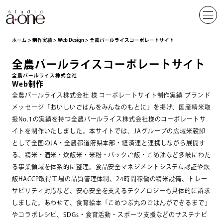
ホーム
>
制作実績
>
Web Design
>
全農パールライスコーポレートサイト
全農パールライスコーポレートサイト
全農パールライス株式会社
Web制作
全農パールライス株式会社 様 コーポレートサイト制作実績 ブランド
メッセージ「おいしいごはんをみんなのもとに」を掲げ、国産精米取
扱No.1の実績を持つ全農パールライス株式会社様のコーポレートサ
イトを制作いたしました。本サイトでは、JAグループの広域米穀卸
として全国のJA・全農都道府県本部・経済連と連携しながら展開す
る、精米・酒米・炊飯米・米粉・パックご飯・こめ油など多岐にわた
る事業領域を体系的に整理。食品安全マネジメントシステム認証や炊
飯HACCP取得工場の品質管理体制、24時間稼働の精米設備、トレー
サビリティ対応など、安心安全を支えるテクノロジーも具体的に訴求
しました。あわせて、食育絵本「こめつぶ丸のごはんができるまで」
やコラボレシピ、SDGs・食育活動・スポーツ支援などのサステナビ