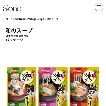
ホーム
>
制作実績
>
Package Design
>
和のスープ
和のスープ
日本水産株式会社様
パッケージ