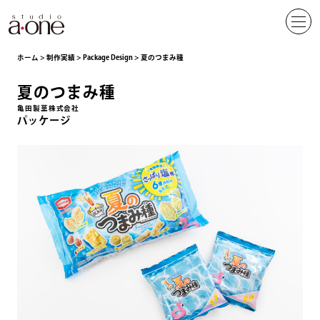
ホーム
>
制作実績
>
Package Design
>
夏のつまみ種
夏のつまみ種
亀田製菓株式会社
パッケージ