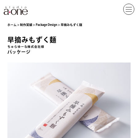
ホーム
>
制作実績
>
Package Design
>
早摘みもずく麺
早摘みもずく麺
ちゅらゆーな株式会社様
パッケージ