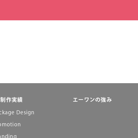
制作実績
エーワンの強み
ckage Design
omotion
anding