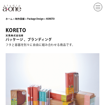
ホーム
>
制作実績
>
Package Design
>
KORETO
KORETO
天馬株式会社様
パッケージ
ブランディング
フタと容器を別々に自由に組み合わせる商品です。